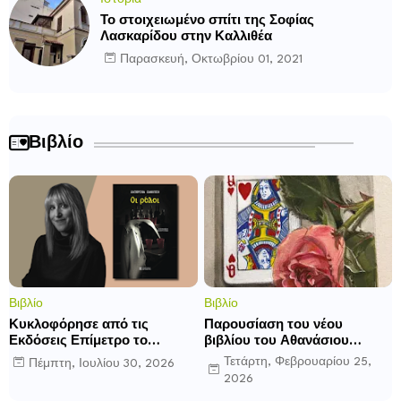
Το στοιχειωμένο σπίτι της Σοφίας
Λασκαρίδου στην Καλλιθέα
Παρασκευή, Οκτωβρίου 01, 2021
Βιβλίο
Βιβλίο
Βιβλίο
Κυκλοφόρησε από τις
Παρουσίαση του νέου
Εκδόσεις Επίμετρο το
βιβλίου του Αθανάσιου
αστυνομικό μυθιστόρημα της
Δαββέτα «Πολύ σας
Τετάρτη, Φεβρουαρίου 25,
Πέμπτη, Ιουλίου 30, 2026
Κατερίνας Πανούση. Οι
αγαπήσαμε» στον Ιανό
2026
ρόλοι.