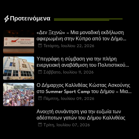
Προτεινόμενα
«Δεν Ξεχνώ» – Μια μοναδική εκδήλωση
αφιερωμένη στην Κύπρο από τον Δήμο
Καλλιθέας
Τετάρτη, Ιουλίου 22, 2026
Υπεγράφη η σύμβαση για την πλήρη
ενεργειακή αναβάθμιση του Πολιτιστικού
Κέντρου «Μελίνα Μερκούρη»
Σάββατο, Ιουλίου 11, 2026
Ο Δήμαρχος Καλλιθέας Κώστας Ασκούνης
στο Summer Sport Camp του Δήμου – Μια
επίσκεψη γεμάτη χαμόγελα, ενθουσιασμό και
Πέμπτη, Ιουλίου 09, 2026
αισιοδοξία
Ανοιχτή συνάντηση για την ευζωία των
αδέσποτων γατών του Δήμου Καλλιθέας
Τρίτη, Ιουλίου 07, 2026