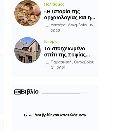
Πολιτισμός
«Η ιστορία της
αρχαιολογίας και η
εξέλιξη της ως
Δευτέρα, Δεκεμβρίου 19,
επιστήμη»
2022
Ιστορία
Το στοιχειωμένο
σπίτι της Σοφίας
Λασκαρίδου στην
Παρασκευή, Οκτωβρίου
Καλλιθέα
01, 2021
Βιβλίο
Error:
Δεν βρέθηκαν αποτελέσματα