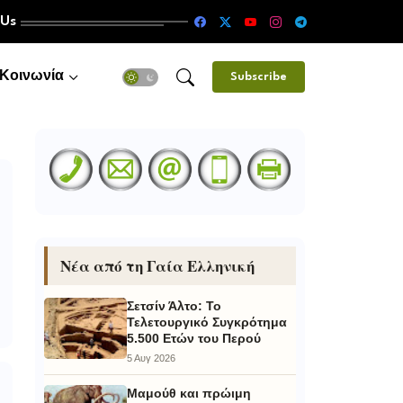
 Us
Κοινωνία
Subscribe
Νέα από τη Γαία Ελληνική
Σετσίν Άλτο: Το
Τελετουργικό Συγκρότημα
5.500 Ετών του Περού
5 Αυγ 2026
Μαμούθ και πρώιμη