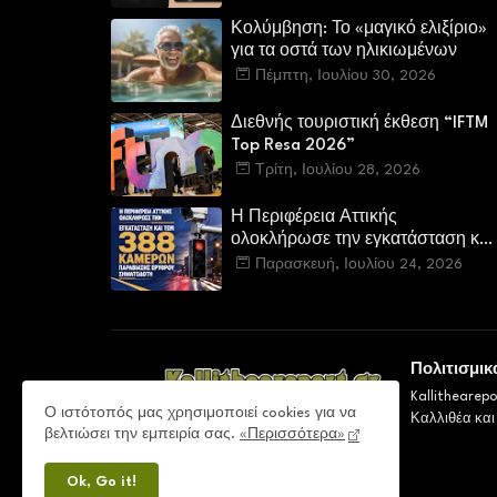
Πανούση. Οι ρόλοι.
Κολύμβηση: Το «μαγικό ελιξίριο»
για τα οστά των ηλικιωμένων
Πέμπτη, Ιουλίου 30, 2026
Διεθνής τουριστική έκθεση “IFTM
Top Resa 2026”
Τρίτη, Ιουλίου 28, 2026
Η Περιφέρεια Αττικής
ολοκλήρωσε την εγκατάσταση και
των 388 καμερών παραβίασης
Παρασκευή, Ιουλίου 24, 2026
ερυθρού σηματοδότη
Πολιτισμικ
Kallithearep
Ο ιστότοπός μας χρησιμοποιεί cookies για να
Καλλιθέα και
βελτιώσει την εμπειρία σας.
«Περισσότερα»
Ok, Go it!