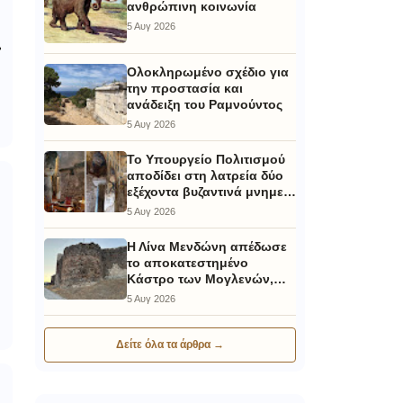
ανθρώπινη κοινωνία
5 Αυγ 2026
Ολοκληρωμένο σχέδιο για
την προστασία και
ανάδειξη του Ραμνούντος
5 Αυγ 2026
Το Υπουργείο Πολιτισμού
αποδίδει στη λατρεία δύο
εξέχοντα βυζαντινά μνημεία
στην Καστοριά και έπεται
5 Αυγ 2026
το αποκαταστημένο
τέμενος Κουρσούμ
Η Λίνα Μενδώνη απέδωσε
το αποκατεστημένο
Κάστρο των Μογλενών,
στην τοπική κοινωνία και
5 Αυγ 2026
στους επισκέπτες της
Πέλλας
Δείτε όλα τα άρθρα →