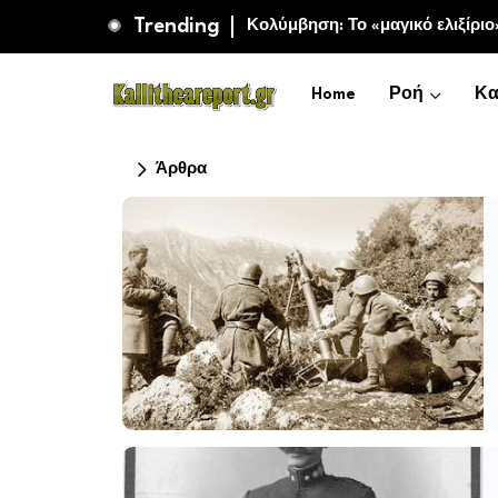
Trending
Κολύμβηση: Το «μαγικό ελιξίριο
Home
Ροή
Κα
Άρθρα