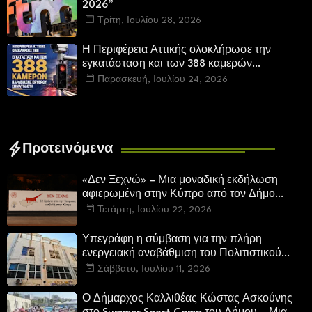
2026”
Τρίτη, Ιουλίου 28, 2026
Η Περιφέρεια Αττικής ολοκλήρωσε την
εγκατάσταση και των 388 καμερών
παραβίασης ερυθρού σηματοδότη
Παρασκευή, Ιουλίου 24, 2026
Προτεινόμενα
«Δεν Ξεχνώ» – Μια μοναδική εκδήλωση
αφιερωμένη στην Κύπρο από τον Δήμο
Καλλιθέας
Τετάρτη, Ιουλίου 22, 2026
Υπεγράφη η σύμβαση για την πλήρη
ενεργειακή αναβάθμιση του Πολιτιστικού
Κέντρου «Μελίνα Μερκούρη»
Σάββατο, Ιουλίου 11, 2026
Ο Δήμαρχος Καλλιθέας Κώστας Ασκούνης