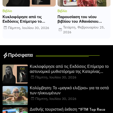
Βιβλίο
Βιβλίο
Κυκλοφόρησε από τις
Παρουσίαση του νέου
Εκδόσεις Επίμετρο το
βιβλίου του Αθανάσιου
αστυνομικό μυθιστόρημα της
Δαββέτα «Πολύ σας
Τετάρτη, Φεβρουαρίου 25,
Πέμπτη, Ιουλίου 30, 2026
Κατερίνας Πανούση. Οι
αγαπήσαμε» στον Ιανό
2026
ρόλοι.
Πρόσφατα
Κυκλοφόρησε από τις Εκδόσεις Επίμετρο το
αστυνομικό μυθιστόρημα της Κατερίνας
Πανούση. Οι ρόλοι.
Πέμπτη, Ιουλίου 30, 2026
Κολύμβηση: Το «μαγικό ελιξίριο» για τα οστά
των ηλικιωμένων
Πέμπτη, Ιουλίου 30, 2026
Διεθνής τουριστική έκθεση “IFTM Top Resa