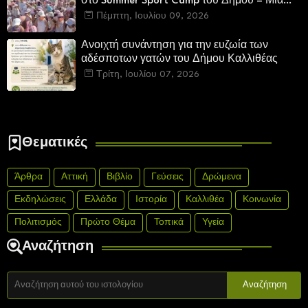
στο Summer Sport Camp του Δήμου – Μια
επίσκεψη γεμάτη χαμόγελα, ενθουσιασμό και
Πέμπτη, Ιουλίου 09, 2026
αισιοδοξία
Ανοιχτή συνάντηση για την ευζωία των
αδέσποτων γατών του Δήμου Καλλιθέας
Τρίτη, Ιουλίου 07, 2026
Θεματικές
Άρθρα
Αττική
Βιβλίο
Γεύσεις
Δρώμενα
Εκδηλώσεις
Ελλάδα
Ιστορία
Καλλιθέα
Κοινωνία
Πολιτισμός
Πρώτο Θέμα
Τοπικά
Υγεία
Αναζήτηση