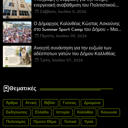
ενεργειακή αναβάθμιση του Πολιτιστικού
Κέντρου «Μελίνα Μερκούρη»
Σάββατο, Ιουλίου 11, 2026
Ο Δήμαρχος Καλλιθέας Κώστας Ασκούνης
στο Summer Sport Camp του Δήμου – Μια
επίσκεψη γεμάτη χαμόγελα, ενθουσιασμό και
Πέμπτη, Ιουλίου 09, 2026
αισιοδοξία
Ανοιχτή συνάντηση για την ευζωία των
αδέσποτων γατών του Δήμου Καλλιθέας
Τρίτη, Ιουλίου 07, 2026
Θεματικές
Άρθρα
Αττική
Βιβλίο
Γεύσεις
Δρώμενα
Εκδηλώσεις
Ελλάδα
Ιστορία
Καλλιθέα
Κοινωνία
Πολιτισμός
Πρώτο Θέμα
Τοπικά
Υγεία