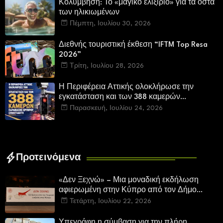
Κολύμβηση: Το «μαγικό ελιξίριο» για τα οστά
των ηλικιωμένων
Πέμπτη, Ιουλίου 30, 2026
Διεθνής τουριστική έκθεση “IFTM Top Resa
2026”
Τρίτη, Ιουλίου 28, 2026
Η Περιφέρεια Αττικής ολοκλήρωσε την
εγκατάσταση και των 388 καμερών
παραβίασης ερυθρού σηματοδότη
Παρασκευή, Ιουλίου 24, 2026
Προτεινόμενα
«Δεν Ξεχνώ» – Μια μοναδική εκδήλωση
αφιερωμένη στην Κύπρο από τον Δήμο
Καλλιθέας
Τετάρτη, Ιουλίου 22, 2026
Υπεγράφη η σύμβαση για την πλήρη