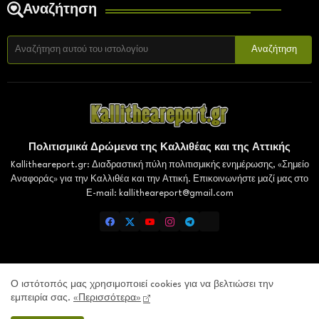
Αναζήτηση
Πολιτισμικά Δρώμενα της Καλλιθέας και της Αττικής
Kallitheareport.gr: Διαδραστική πύλη πολιτισμικής ενημέρωσης, «Σημείο
Αναφοράς» για την Καλλιθέα και την Αττική. Επικοινωνήστε μαζί μας στο
Ε-mail: kallitheareport@gmail.com
Home
Επικοινωνία
Πολιτική Απορρήτου
Ο ιστότοπός μας χρησιμοποιεί cookies για να βελτιώσει την
εμπειρία σας.
«Περισσότερα»
Gaiaelliniki.gr
Lamiatimes.gr
Domokosnews.gr