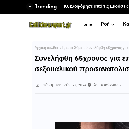
Trending
Κολύμβηση: Το «μαγικό ελιξίριο
Home
Ροή
Κα
Αρχική σελίδα
Πρώτο Θέμα
Συνελήφθη 65χρονος για 
Συνελήφθη 65χρονος για ε
σεξουαλικού προσανατολι
1 λεπτά ανάγνωσης
Τετάρτη, Νοεμβρίου 27, 2024