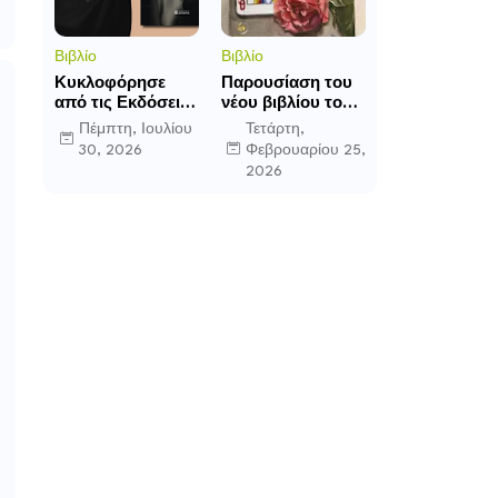
Βιβλίο
Βιβλίο
Κυκλοφόρησε
Παρουσίαση του
από τις Εκδόσεις
νέου βιβλίου του
Επίμετρο το
Αθανάσιου
Πέμπτη, Ιουλίου
Τετάρτη,
αστυνομικό
Δαββέτα «Πολύ
30, 2026
Φεβρουαρίου 25,
μυθιστόρημα της
σας αγαπήσαμε»
2026
Κατερίνας
στον Ιανό
Πανούση. Οι
ρόλοι.