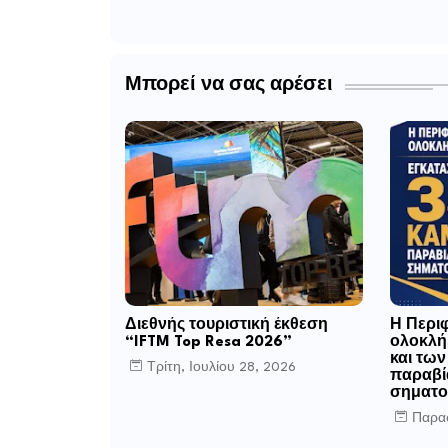
Μπορεί να σας αρέσει
Διεθνής τουριστική έκθεση
Η Περιφ
“IFTM Top Resa 2026”
ολοκλή
και τω
Τρίτη, Ιουλίου 28, 2026
παραβί
σηματο
Παρασ