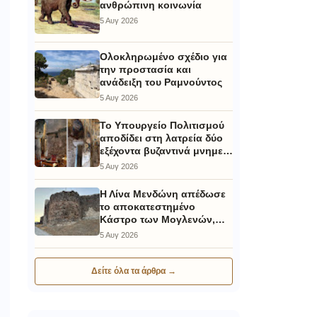
ανθρώπινη κοινωνία
5 Αυγ 2026
Ολοκληρωμένο σχέδιο για
την προστασία και
ανάδειξη του Ραμνούντος
5 Αυγ 2026
Το Υπουργείο Πολιτισμού
αποδίδει στη λατρεία δύο
εξέχοντα βυζαντινά μνημεία
στην Καστοριά και έπεται
5 Αυγ 2026
το αποκαταστημένο
τέμενος Κουρσούμ
Η Λίνα Μενδώνη απέδωσε
το αποκατεστημένο
Κάστρο των Μογλενών,
στην τοπική κοινωνία και
5 Αυγ 2026
στους επισκέπτες της
Πέλλας
Δείτε όλα τα άρθρα →