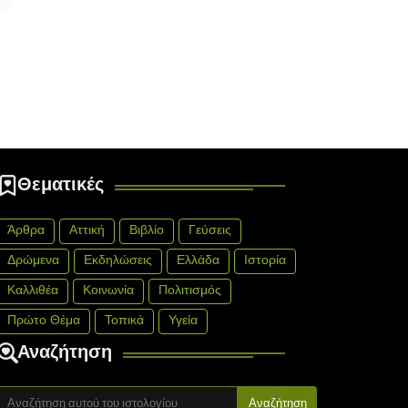
Θεματικές
Άρθρα
Αττική
Βιβλίο
Γεύσεις
Δρώμενα
Εκδηλώσεις
Ελλάδα
Ιστορία
Καλλιθέα
Κοινωνία
Πολιτισμός
Πρώτο Θέμα
Τοπικά
Υγεία
Αναζήτηση