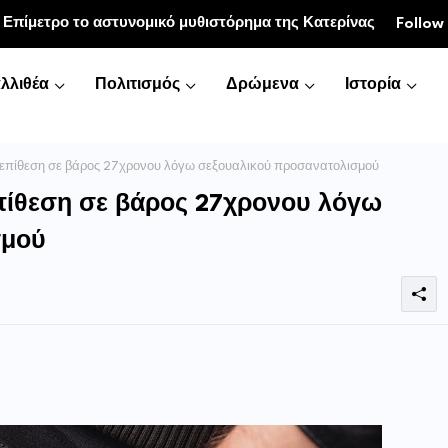
» για τα οστά των ηλικιωμένων
Follow
λλιθέα
Πολιτισμός
Δρώμενα
Ιστορία
επίθεση σε βάρος 27χρονου λόγω σεξουαλικού προσανατολισμού
πίθεση σε βάρος 27χρονου λόγω
σμού