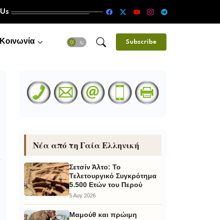
 Us
Κοινωνία
Subscribe
Νέα από τη Γαία Ελληνική
Σετσίν Άλτο: Το
Τελετουργικό Συγκρότημα
5.500 Ετών του Περού
5 Αυγ 2026
Μαμούθ και πρώιμη