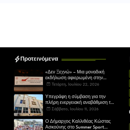
Προτεινόμενα
«Δεν Ξεχνώ» – Μια μοναδική
εκδήλωση αφιερωμένη στην
Κύπρο από τον Δήμο Καλλιθέας
Τετάρτη, Ιουλίου 22, 2026
Υπεγράφη η σύμβαση για την
πλήρη ενεργειακή αναβάθμιση του
Πολιτιστικού Κέντρου «Μελίνα
Σάββατο, Ιουλίου 11, 2026
Μερκούρη»
Ο Δήμαρχος Καλλιθέας Κώστας
Ασκούνης στο Summer Sport