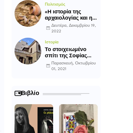
Πολιτισμός
«Η ιστορία της
αρχαιολογίας και η
εξέλιξη της ως
Δευτέρα, Δεκεμβρίου 19,
επιστήμη»
2022
Ιστορία
Το στοιχειωμένο
σπίτι της Σοφίας
Λασκαρίδου στην
Παρασκευή, Οκτωβρίου
Καλλιθέα
01, 2021
Βιβλίο