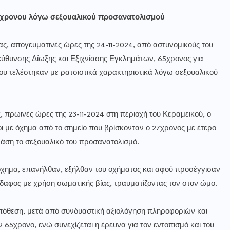
27χρονου λόγω σεξουαλικού προσανατολισμού
ας, απογευματινές ώρες της 24-11-2024, από αστυνομικούς του
ιεύθυνσης Δίωξης και Εξιχνίασης Εγκλημάτων, 65χρονος για
ου τελέστηκαν με ρατσιστικά χαρακτηριστικά λόγω σεξουαλικού
, πρωινές ώρες της 23-11-2024 στη περιοχή του Κεραμεικού, ο
ι με όχημα από το σημείο που βρίσκονταν ο 27χρονος με έτερο
βάση το σεξουαλικό του προσανατολισμό.
 όχημα, επανήλθαν, εξήλθαν του οχήματος και αφού προσέγγισαν
έδαφος με χρήση σωματικής βίας, τραυματίζοντας τον στον ώμο.
υπόθεση, μετά από συνδυαστική αξιολόγηση πληροφοριών και
 65χρονο, ενώ συνεχίζεται η έρευνα για τον εντοπισμό και του