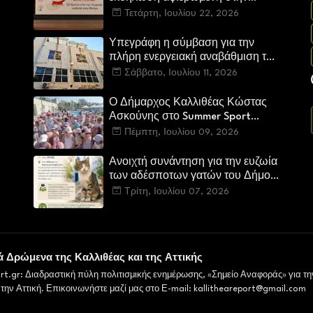
Κύπρο από τον Δήμο Καλλιθέας
Τετάρτη, Ιουλίου 22, 2026
Υπεγράφη η σύμβαση για την
πλήρη ενεργειακή αναβάθμιση του
Πολιτιστικού Κέντρου «Μελίνα
Σάββατο, Ιουλίου 11, 2026
Μερκούρη»
Ο Δήμαρχος Καλλιθέας Κώστας
Ασκούνης στο Summer Sport
Camp του Δήμου – Μια επίσκεψη
Πέμπτη, Ιουλίου 09, 2026
γεμάτη χαμόγελα, ενθουσιασμό
και αισιοδοξία
Ανοιχτή συνάντηση για την ευζωία
των αδέσποτων γατών του Δήμου
Καλλιθέας
Τρίτη, Ιουλίου 07, 2026
ά Δρώμενα της Καλλιθέας και της Αττικής
ort.gr: Διαδραστική πύλη πολιτισμικής ενημέρωσης, «Σημείο Αναφοράς» για τη
 την Αττική. Επικοινωνήστε μαζί μας στο Ε-mail: kallitheareport@gmail.com