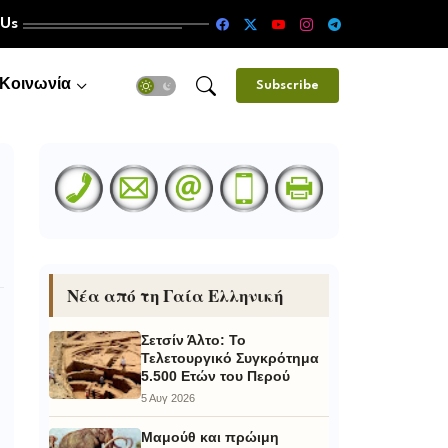
 Us
Κοινωνία
Subscribe
Νέα από τη Γαία Ελληνική
Σετσίν Άλτο: Το
Τελετουργικό Συγκρότημα
5.500 Ετών του Περού
5 Αυγ 2026
Μαμούθ και πρώιμη