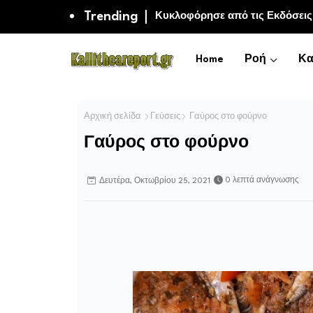
Trending
Κολύμβηση: Το «μαγικό ελιξίριο
Κυκλοφόρησε από τις Εκδόσει
Πανούση. Οι ρόλοι.
Home
Ροή
Κα
Αρχική σελίδα
Γεύσεις
Γαύρος στο φούρνο
Γαύρος στο φούρνο
0 λεπτά ανάγνωσης
Δευτέρα, Οκτωβρίου 25, 2021