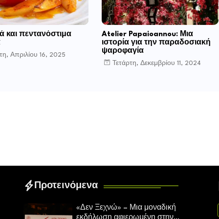
ά και πεντανόστιμα
Atelier Papaioannou: Μια
ά
ιστορία για την παραδοσιακή
ψαροφαγία
τη, Απριλίου 16, 2025
Τετάρτη, Δεκεμβρίου 11, 2024
Προτεινόμενα
«Δεν Ξεχνώ» – Μια μοναδική
εκδήλωση αφιερωμένη στην