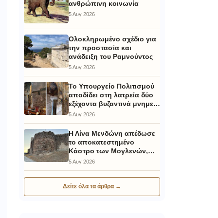
ανθρώπινη κοινωνία
5 Αυγ 2026
Ολοκληρωμένο σχέδιο για
την προστασία και
ανάδειξη του Ραμνούντος
5 Αυγ 2026
Το Υπουργείο Πολιτισμού
αποδίδει στη λατρεία δύο
εξέχοντα βυζαντινά μνημεία
στην Καστοριά και έπεται
5 Αυγ 2026
το αποκαταστημένο
τέμενος Κουρσούμ
Η Λίνα Μενδώνη απέδωσε
το αποκατεστημένο
Κάστρο των Μογλενών,
στην τοπική κοινωνία και
5 Αυγ 2026
στους επισκέπτες της
Πέλλας
Δείτε όλα τα άρθρα →