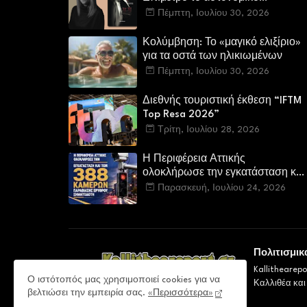
μυθιστόρημα της Κατερίνας
Πέμπτη, Ιουλίου 30, 2026
Πανούση. Οι ρόλοι.
Κολύμβηση: Το «μαγικό ελιξίριο»
για τα οστά των ηλικιωμένων
Πέμπτη, Ιουλίου 30, 2026
Διεθνής τουριστική έκθεση “IFTM
Top Resa 2026”
Τρίτη, Ιουλίου 28, 2026
Η Περιφέρεια Αττικής
ολοκλήρωσε την εγκατάσταση και
των 388 καμερών παραβίασης
Παρασκευή, Ιουλίου 24, 2026
ερυθρού σηματοδότη
Πολιτισμικ
Kallithearep
Ο ιστότοπός μας χρησιμοποιεί cookies για να
Καλλιθέα και
βελτιώσει την εμπειρία σας.
«Περισσότερα»