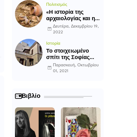
Πολιτισμός
«Η ιστορία της
αρχαιολογίας και η
εξέλιξη της ως
Δευτέρα, Δεκεμβρίου 19,
επιστήμη»
2022
Ιστορία
Το στοιχειωμένο
σπίτι της Σοφίας
Λασκαρίδου στην
Παρασκευή, Οκτωβρίου
Καλλιθέα
01, 2021
Βιβλίο