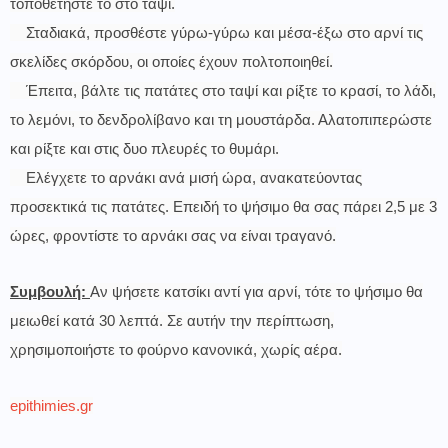
τοποθετήστε το στο ταψί.
Σταδιακά, προσθέστε γύρω-γύρω και μέσα-έξω στο αρνί τις
σκελίδες σκόρδου, οι οποίες έχουν πολτοποιηθεί.
Έπειτα, βάλτε τις πατάτες στο ταψί και ρίξτε το κρασί, το λάδι,
το λεμόνι, το δενδρολίβανο και τη μουστάρδα. Αλατοπιπερώστε
και ρίξτε και στις δυο πλευρές το θυμάρι.
Ελέγχετε το αρνάκι ανά μισή ώρα, ανακατεύοντας
προσεκτικά τις πατάτες. Επειδή το ψήσιμο θα σας πάρει 2,5 με 3
ώρες, φροντίστε το αρνάκι σας να είναι τραγανό.
Συμβουλή:
Αν ψήσετε κατσίκι αντί για αρνί, τότε το ψήσιμο θα
μειωθεί κατά 30 λεπτά. Σε αυτήν την περίπτωση,
χρησιμοποιήστε το φούρνο κανονικά, χωρίς αέρα.
epithimies.gr