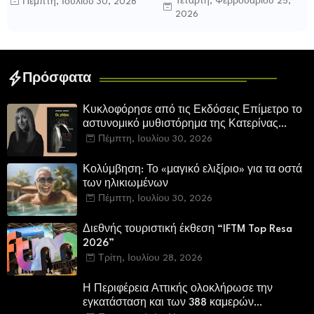
Τετάρτη, Φεβρουαρίου 25,
Πέμπτη, Ιουλίου 30, 2026
Κατερίνας Πανούση. Οι
αγαπήσαμε» στον Ιανό
2026
ρόλοι.
Πρόσφατα
Κυκλοφόρησε από τις Εκδόσεις Επίμετρο το
αστυνομικό μυθιστόρημα της Κατερίνας
Πανούση. Οι ρόλοι.
Πέμπτη, Ιουλίου 30, 2026
Κολύμβηση: Το «μαγικό ελιξίριο» για τα οστά
των ηλικιωμένων
Πέμπτη, Ιουλίου 30, 2026
Διεθνής τουριστική έκθεση “IFTM Top Resa
2026”
Τρίτη, Ιουλίου 28, 2026
Η Περιφέρεια Αττικής ολοκλήρωσε την
εγκατάσταση και των 388 καμερών