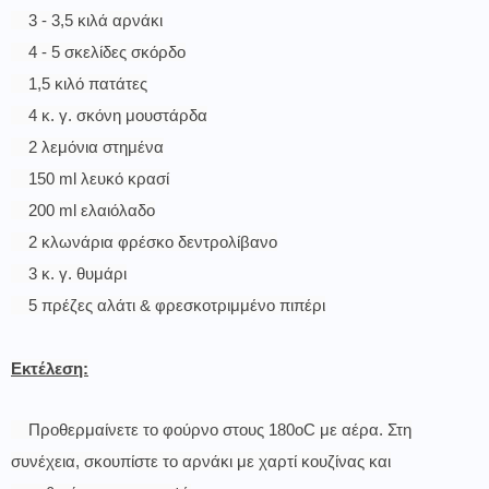
3 - 3,5 κιλά αρνάκι
4 - 5 σκελίδες σκόρδο
1,5 κιλό πατάτες
4 κ. γ. σκόνη μουστάρδα
2 λεμόνια στημένα
150 ml λευκό κρασί
200 ml ελαιόλαδο
2 κλωνάρια φρέσκο δεντρολίβανο
3 κ. γ. θυμάρι
5 πρέζες αλάτι & φρεσκοτριμμένο πιπέρι
Εκτέλεση:
Προθερμαίνετε το φούρνο στους 180οC με αέρα. Στη
συνέχεια, σκουπίστε το αρνάκι με χαρτί κουζίνας και