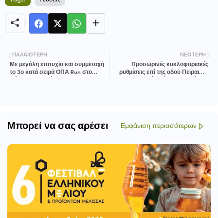
Tags:
Γεύσεις
ΠΑΛΑΙΌΤΕΡΗ
ΝΕΌΤΕΡΗ
Με μεγάλη επιτυχία και συμμετοχή
Προσωρινές κυκλοφοριακές
το 3ο κατά σειρά ΟΠΑ Run στο
ρυθμίσεις επί της οδού Πειραιώς,
πάρκο του Πεδίου του Άρεως
περιοχής Δήμου Μοσχάτου-
Ταύρου
Μπορεί να σας αρέσει
Εμφάνιση περισσότερων